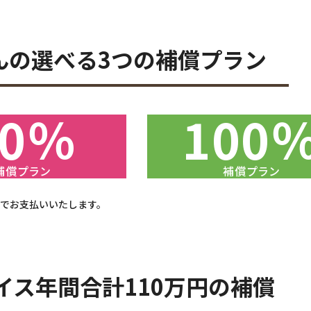
んの
選べる3つの補償プラン
70％
100
補償プラン
補償プラン
でお支払いいたします。
イス
年間合計
110
万円の補償