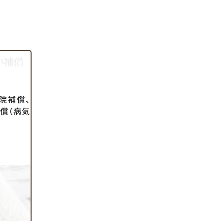
い補償
院補償、
償（病気