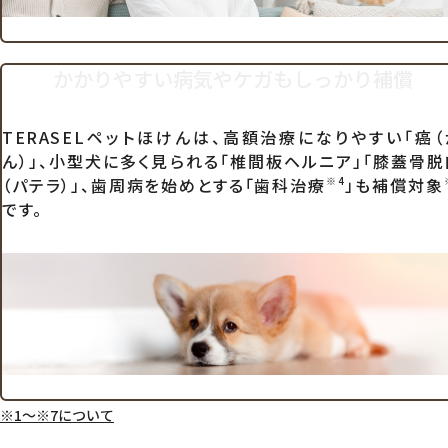
かかりやすい病気やケガも
しっかり補償
TERASELペットほけんは、高額治療になりやすい「癌（
ん）」、小型犬に多く見られる「椎間板ヘルニア」「膝蓋骨脱
（パテラ）」、歯周病を始めとする「歯科治療
」も補償対象
※4
です。
※1～※7について