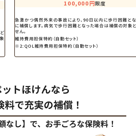
100,000円
限度
急激かつ偶然外来の事故により、90日以内に歩行困難と
に補償します。病気で歩行困難となった場合は補償の対象
せん。
など
対象
維持費用担保特約（自動セット）
※2:QOL維持費用担保特約（自動セット）
Lペットほけんなら
険料で充実の補償！
額なし】で、
お手ごろな保険料！