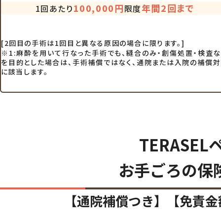
100,000円
年間
2回
まで
1回あたり
限度
[2回目の手術は1回目と異なる原因の場合に限ります。]
※1:麻酔を用いて行なった手術でも、縫合のみ・創傷処置・検査
を目的とした場合は、手術補償ではなく、通院または入院の補償
に該当します。
TERASE
お手ごろの保
【通院補償つき】【免責金