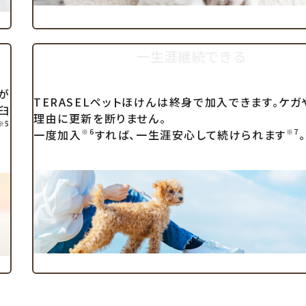
一生涯継続できる
が
TERASELペットほけんは終身で加入できます。ケ
臼
理由に更新を断りません。
※5
一度加入
すれば、一生涯安心して続けられます
。
※6
※7