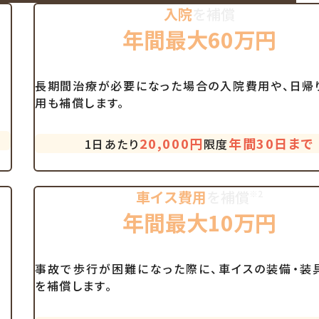
入院
を補償
年間最大60万円
長期間治療が必要になった場合の入院費用や、日帰
用も補償します。
20,000円
年間
30日
まで
1日あたり
限度
車イス費用
を補償
※2
年間最大10万円
事故で歩行が困難になった際に、車イスの装備・装
を補償します。