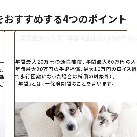
を
おすすめする4つのポイント
業界最大クラス
年間総額110万円の手厚
※3
年間最大20万円の通院補償、年間最大60万円の入
一
年間最大20万円の手術補償、最大10万円の車イス補
、
で歩行困難になった場合は補償の対象外）。
齢
「年間」とは、一保険期間のことを言います。
ご